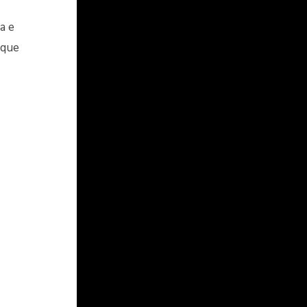
a e
 que