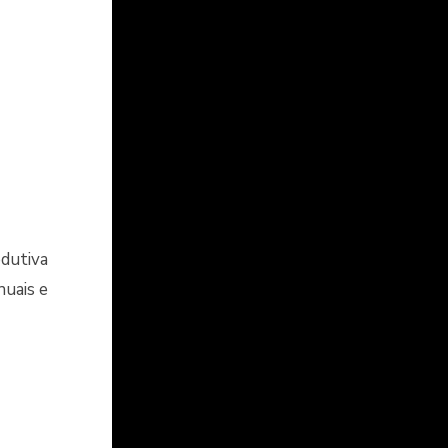
odutiva
nuais e