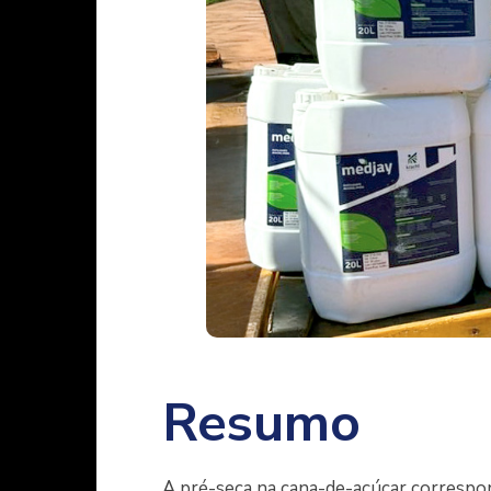
Resumo
A pré-seca na cana-de-açúcar correspon