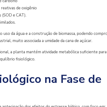
de carbono
reativas de oxigênio
s (SOD e CAT).
imilados.
 no uso da água e a construção de biomassa, podendo comp
trial, muito associada a umidade da cana de açúcar.
onal, a planta mantém atividade metabólica suficiente para
ilíbrio fisiológico.
iológico na Fase de
antecipação dos efeitos do estresse hídrico, com foco em: