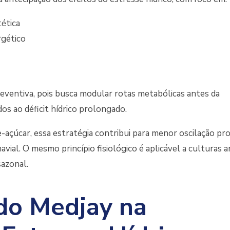
tética
gético
eventiva, pois busca modular rotas metabólicas antes da
os ao déficit hídrico prolongado.
açúcar, essa estratégia contribui para menor oscilação pr
avial. O mesmo princípio fisiológico é aplicável a culturas a
sazonal.
 do Medjay na