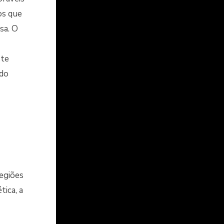
cos que
sa. O
ste
 do
regiões
tica, a