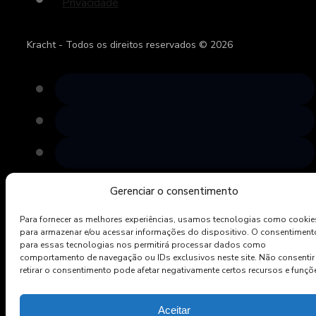
Privacidade
Kracht - Todos os direitos reservados © 2026
Gerenciar o consentimento
(19) 2042-3277 / (19) 9 9587-7400
R. Pref. Aziz Lian – Km 31,5 Secção A
Para fornecer as melhores experiências, usamos tecnologias como cookie
Holambra, São Paulo – Brasil – 13825-001
para armazenar e/ou acessar informações do dispositivo. O consentiment
para essas tecnologias nos permitirá processar dados como
comportamento de navegação ou IDs exclusivos neste site. Não consentir
retirar o consentimento pode afetar negativamente certos recursos e funçõ
Aceitar